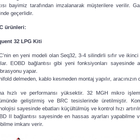
tısı bayimiz tarafından imzalanarak müşterilere verilir. G
inde geçerlidir.
 ürünleri:
uent 32 LPG Kiti
’nin en yeni modeli olan Seq32, 3-4 silindirli sıfır ve ik
lar. EOBD bağlantısı gibi yeni fonksiyonları sayesinde 
ibrasyonu yapar.
ifold delmeden, kablo kesmeden montaj yapılır, aracınızın ori
a hızlı ve performansı yüksektir. 32 MGH mikro işlem
ümünde geliştirmiş ve BRC tesislerinde üretilmiştir. Ko
nolojisi sayesinde ebatları küçültülmüş ve kontrol hızı artırıl
D II bağlantısı sayesinde en hassas ayarları yapabilme ve
bilme imkanı verir.