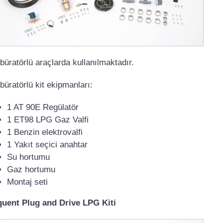
büratörlü araçlarda kullanılmaktadır.
büratörlü kit ekipmanları:
1 AT 90E Regülatör
1 ET98 LPG Gaz Valfi
1 Benzin elektrovalfi
1 Yakıt seçici anahtar
Su hortumu
Gaz hortumu
Montaj seti
uent Plug and Drive LPG Kiti