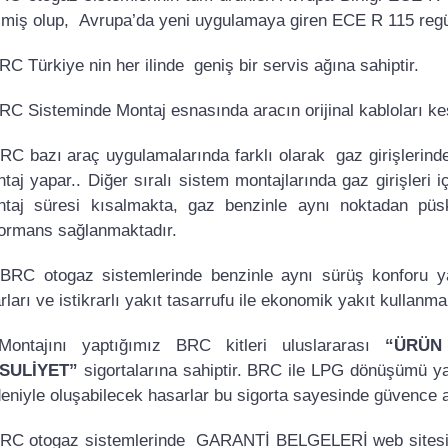
miş olup, Avrupa’da yeni uygulamaya giren ECE R 115 reg
RC Türkiye nin her ilinde geniş bir servis ağına sahiptir.
RC Sisteminde Montaj esnasında aracın orijinal kabloları ke
RC bazı araç uygulamalarında farklı olarak gaz girişleri
taj yapar.. Diğer sıralı sistem montajlarında gaz girişleri
taj süresi kısalmakta, gaz benzinle aynı noktadan püsk
ormans sağlanmaktadır.
RC otogaz sistemlerinde benzinle aynı sürüş konforu y
rları ve istikrarlı yakıt tasarrufu ile ekonomik yakıt kullanma
Montajını yaptığımız BRC kitleri uluslararası
“ÜRÜN
SULİYET”
sigortalarına sahiptir. BRC ile LPG dönüşümü ya
eniyle oluşabilecek hasarlar bu sigorta sayesinde güvence a
RC otogaz sistemlerinde GARANTİ BELGELERİ web sitesi ü