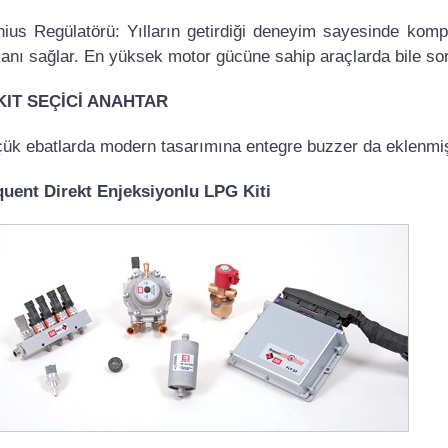
ius Regülatörü: Yılların getirdiği deneyim sayesinde kompa
anı sağlar. En yüksek motor gücüne sahip araçlarda bile s
KIT SEÇİCİ ANAHTAR
ük ebatlarda modern tasarımına entegre buzzer da eklenmiş
uent Direkt Enjeksiyonlu LPG Kiti