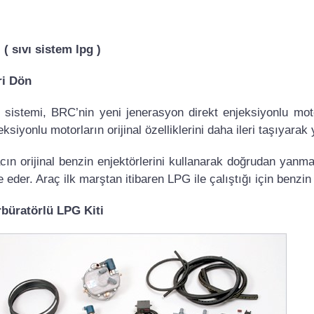
 ( sıvı sistem lpg )
ri Dön
 sistemi, BRC’nin yeni jenerasyon direkt enjeksiyonlu motorl
eksiyonlu motorların orijinal özelliklerini daha ileri taşıyara
cın orijinal benzin enjektörlerini kullanarak doğrudan yanma 
e eder. Araç ilk marştan itibaren LPG ile çalıştığı için benzin
büratörlü LPG Kiti