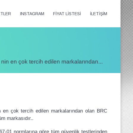
ETLER
INSTAGRAM
FİYAT LİSTESİ
İLETİŞİM
n en çok tercih edilen markalarından...
n en çok tercih edilen markalarından olan BRC
üm markasıdır..
7-01 normlarına göre tüm güvenlik testlerinden