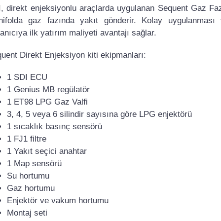
, direkt enjeksiyonlu araçlarda uygulanan Sequent Gaz Fazı 
ifolda gaz fazında yakıt gönderir. Kolay uygulanması
lanıcıya ilk yatırım maliyeti avantajı sağlar.
uent Direkt Enjeksiyon kiti ekipmanları:
1 SDI ECU
1 Genius MB regülatör
1 ET98 LPG Gaz Valfi
3, 4, 5 veya 6 silindir sayısına göre LPG enjektörü
1 sıcaklık basınç sensörü
1 FJ1 filtre
1 Yakıt seçici anahtar
1 Map sensörü
Su hortumu
Gaz hortumu
Enjektör ve vakum hortumu
Montaj seti