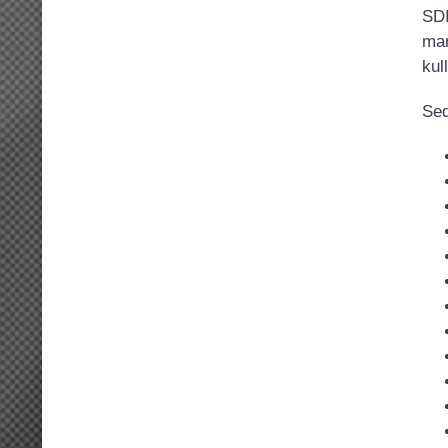
SDI
man
kul
Seq