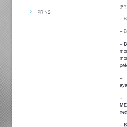
geç
PRINS
– B
– B
– B
mon
mon
pef
– B
aya
– 
ME
ned
– B