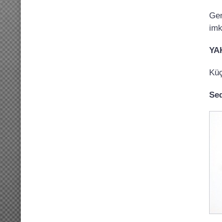
Gen
imk
YA
Küç
Seq