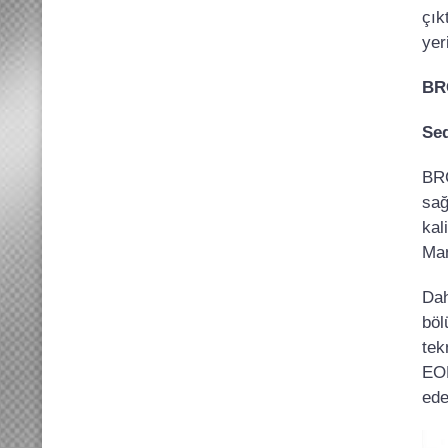
çık
yer
BRC
Seq
BRC
sağ
kal
Man
Dah
böl
tek
EOB
ede