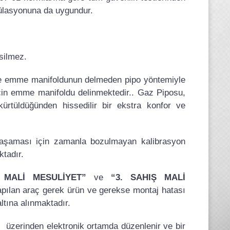
ülasyonuna da uygundur.
silmez.
nde emme manifoldunun delmeden pipo yöntemiyle
 için emme manifoldu delinmektedir.. Gaz Piposu,
ürtüldüğünden hissedilir bir ekstra konfor ve
aşaması için zamanla bozulmayan kalibrasyon
ktadır.
 MALİ MESULİYET”
ve
“3. SAHIŞ MALİ
pılan araç gerek ürün ve gerekse montaj hatası
ltına alınmaktadır.
zerinden elektronik ortamda düzenlenir ve bir