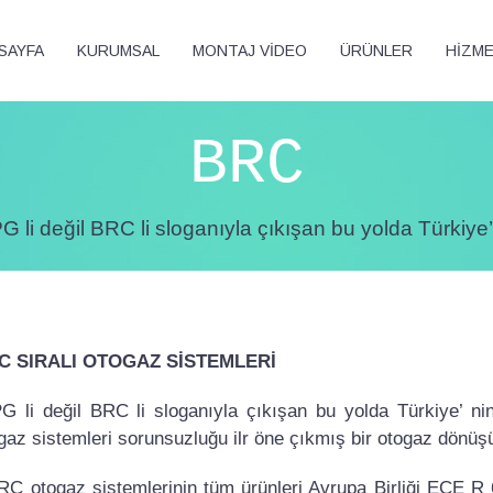
SAYFA
KURUMSAL
MONTAJ VİDEO
ÜRÜNLER
HİZM
BRC
ğil BRC li sloganıyla çıkışan bu yolda Türkiye’ ni
C SIRALI OTOGAZ SİSTEMLERİ
 li değil BRC li sloganıyla çıkışan bu yolda Türkiye’ ni
gaz sistemleri sorunsuzluğu ilr öne çıkmış bir otogaz dönüş
 otogaz sistemlerinin tüm ürünleri Avrupa Birliği ECE R 6