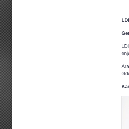
LDI
Ge
LDI
enj
Ara
eld
Kar