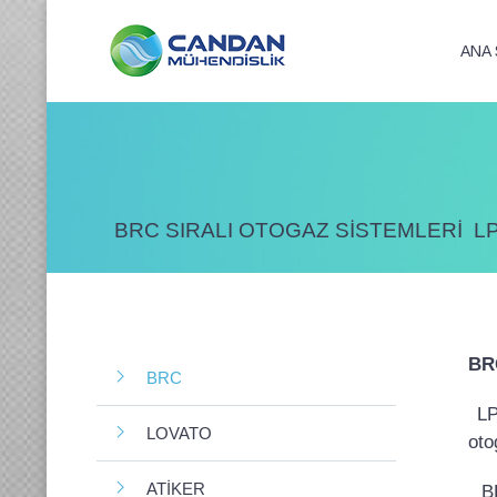
ANA 
BRC SIRALI OTOGAZ SİSTEMLERİ LPG li de
BR
BRC
LPG
LOVATO
oto
ATİKER
BRC