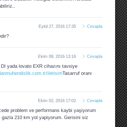
iliriz..
Eylül 27, 2016 17:35
Cevapla
edir?
Ekim 08, 2016 13:16
Cevapla
t DI yada lovato EXR cihazını tavsiye
anmuhendislik.com.tr/iletisim
Tasarruf oranı
Ekim 02, 2016 17:02
Cevapla
ecede problem ve performans kaybi yaşiyorum
 gazla 210 km yol yapiyorum. Gerisini siz