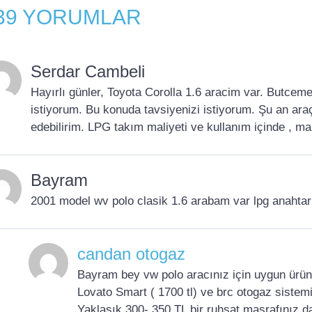
39 YORUMLAR
Serdar Cambeli
Hayırlı günler, Toyota Corolla 1.6 aracim var. Butcem
istiyorum. Bu konuda tavsiyenizi istiyorum. Şu an ara
edebilirim. LPG takım maliyeti ve kullanım içinde , ma
Bayram
2001 model wv polo clasik 1.6 arabam var lpg anahtar 
candan otogaz
Bayram bey vw polo aracınız için uygun ürünler
Lovato Smart ( 1700 tl) ve brc otogaz sistemi 
Yaklaşık 300- 350 TL bir ruhsat masrafınız da