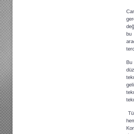
Can
ger
değ
bu 
ara
ter
Bu 
düz
tek
gel
tek
tek
Tür
hem
Kon