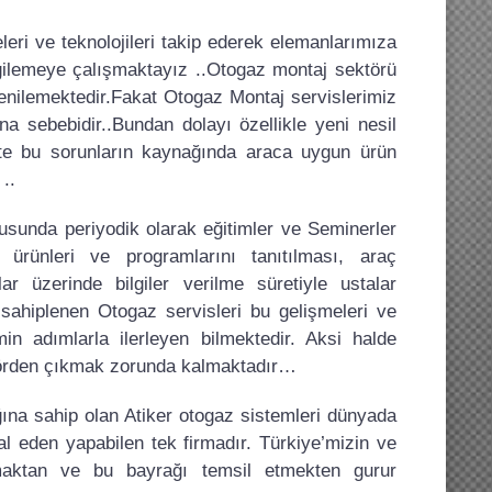
eri ve teknolojileri takip ederek elemanlarımıza
ergilemeye çalışmaktayız ..Otogaz montaj sektörü
yenilemektedir.Fakat Otogaz Montaj servislerimiz
sebebidir..Bundan dolayı özellikle yeni nesil
kte bu sorunların kaynağında araca uygun ürün
..
nusunda periyodik olarak eğitimler ve Seminerler
 ürünleri ve programlarını tanıtılması, araç
alar üzerinde bilgiler verilme süretiyle ustalar
i sahiplenen Otogaz servisleri bu gelişmeleri ve
in adımlarla ilerleyen bilmektedir. Aksi halde
ktörden çıkmak zorunda kalmaktadır…
ına sahip olan Atiker otogaz sistemleri dünyada
 eden yapabilen tek firmadır. Türkiye’mizin ve
maktan ve bu bayrağı temsil etmekten gurur