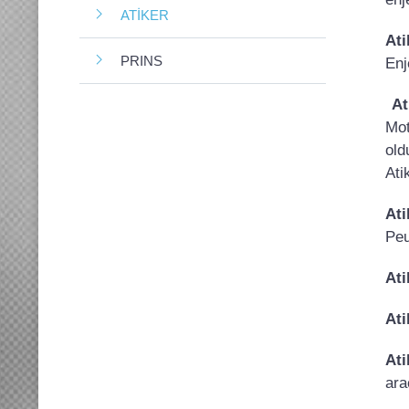
ATİKER
Ati
PRINS
Enj
At
Mot
old
Ati
Ati
Peu
Ati
Ati
Ati
ara