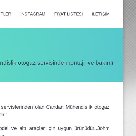
ETLER
INSTAGRAM
FİYAT LİSTESİ
İLETİŞİM
dislik otogaz servisinde montajı ve bakımı
 servislerinden olan Candan Mühendislik otogaz
ir :
del ve altı araçlar için uygun ürünüdür..3ohm
ır..