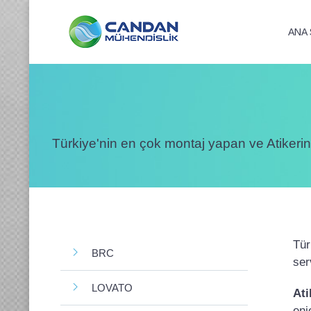
ANA 
Türkiye'nin en çok montaj yapan ve Atiker
Tür
BRC
ser
LOVATO
Ati
enj