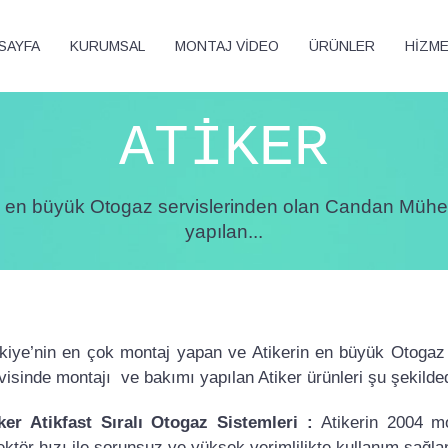
SAYFA
KURUMSAL
MONTAJ VİDEO
ÜRÜNLER
HİZM
ATİKER
in en büyük Otogaz servislerinden olan Candan Mühen
yapılan...
kiye’nin en çok montaj yapan ve Atikerin en büyük Otogaz
visinde montajı ve bakımı yapılan Atiker ürünleri şu şekilded
ker Atikfast Sıralı Otogaz Sistemleri :
Atikerin 2004 mo
ektör hızı ile sorunsuz ve yüksek verimlilikte kullanım sağlan