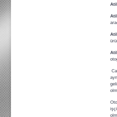
Ati
Ati
ara
Ati
ürü
Ati
oto
Can
ayn
gel
olm
Oto
işç
olm