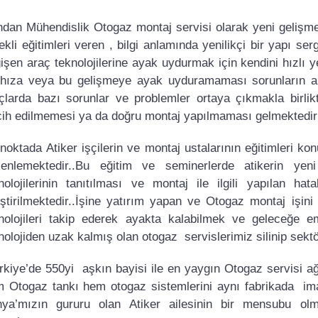
dan Mühendislik Otogaz montaj servisi olarak yeni gelişmel
ekli eğitimleri veren , bilgi anlamında yenilikçi bir yapı s
işen araç teknolojilerine ayak uydurmak için kendini hızlı 
hıza veya bu gelişmeye ayak uyduramaması sorunların ana 
çlarda bazı sorunlar ve problemler ortaya çıkmakla birli
cih edilmemesi ya da doğru montaj yapılmaması gelmektedir 
noktada Atiker işçilerin ve montaj ustalarının eğitimleri ko
enlemektedir..Bu eğitim ve seminerlerde atikerin yeni
nolojilerinin tanıtılması ve montaj ile ilgili yapılan hat
iştirilmektedir..İşine yatırım yapan ve Otogaz montaj işin
nolojileri takip ederek ayakta kalabilmek ve geleceğe em
nolojiden uzak kalmış olan otogaz servislerimiz silinip se
kiye’de 550yi aşkın bayisi ile en yaygın Otogaz servisi ağ
 Otogaz tankı hem otogaz sistemlerini aynı fabrikada imal
ya’mızın gururu olan Atiker ailesinin bir mensubu ol