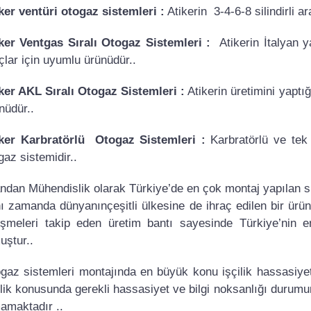
ker ventüri otogaz sistemleri :
Atikerin 3-4-6-8 silindirli a
ker Ventgas Sıralı Otogaz Sistemleri :
Atikerin İtalyan ya
çlar için uyumlu ürünüdür..
ker AKL Sıralı Otogaz Sistemleri :
Atikerin üretimini yaptığ
nüdür..
ker Karbratörlü Otogaz Sistemleri :
Karbratörlü ve tek 
gaz sistemidir..
dan Mühendislik olarak Türkiye’de en çok montaj yapılan si
ı zamanda dünyanınçeşitli ülkesine de ihraç edilen bir ürün
işmeleri takip eden üretim bantı sayesinde Türkiye’nin e
uştur..
gaz sistemleri montajında en büyük konu işçilik hassasiyetid
ilik konusunda gerekli hassasiyet ve bilgi noksanlığı dur
amaktadır ..