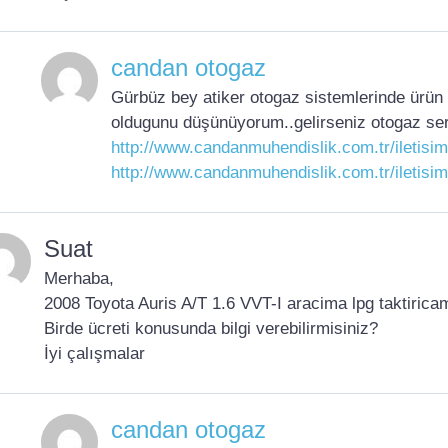
candan otogaz
Gürbüz bey atiker otogaz sistemlerinde ürün o
oldugunu düşünüyorum..gelirseniz otogaz se
http://www.candanmuhendislik.com.tr/iletisim
http://www.candanmuhendislik.com.tr/iletisim
Suat
Merhaba,
2008 Toyota Auris A/T 1.6 VVT-I aracima lpg taktirica
Birde ücreti konusunda bilgi verebilirmisiniz?
İyi çalışmalar
candan otogaz