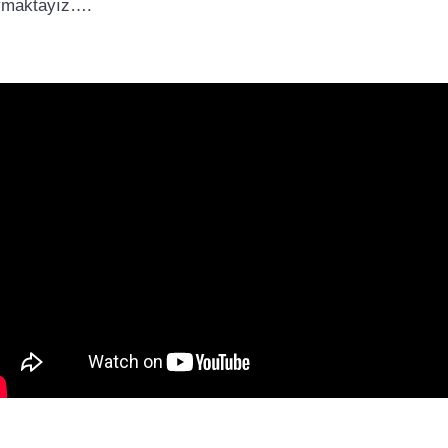
ymaktayız….