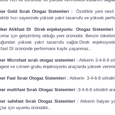
ker Gold Sıralı Otogaz Sistemleri :
Özellikle yeni nesil
ektör hızı sayesinde yüksek yakıt tasarrufu ve yüksek perfor
iker Atikfast DI Direk enjeksiyonlu Otogaz Sistemleri 
orlar için geliştirilmiş olduğu yeni ürünüdür. Benzin tüketi
uğundan yüksek yakıt tasarrufu sağlar.Direk enjeksiyon
kfast DI ürününde performans kaybı yaşanmaz..
ker Microfast sıralı otogaz sistemleri :
Atikerin 3-4-6-8 sil
geot ve cıtroen grubu enjeksiyonlu araçlarda yüksek verimle
ker Fast Sıralı Otogaz Sistemleri :
Atikerin 3-4-6-8 silindir
ker multifast Sıralı Otogaz Sistemleri :
3-4-6-8 silindirli a
ker safefast Sıralı Otogaz Sistemleri :
Atikerin İtalyan ya
çlar için uyumlu ürünüdür..