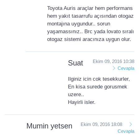
Toyota Auris araçlar hem performans
hem yakıt tasarrufu açısından otogaz
montajına uygundur.. sorun
yaşamassınız.. Brc yada lovato sıralı
otogaz sistemi aracınıza uygun olur.
Suat
Ekim 09, 2016 10:38
Cevapla
Ilginiz icin cok tesekkurler,
En kisa surede gorusmek
uzere..
Hayirli isler.
Mumin yetsen
Ekim 09, 2016 18:08
Cevapla