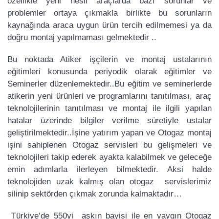
özellikle yeni nesil araçlarda bazı sorunlar ve
problemler ortaya çıkmakla birlikte bu sorunların
kaynağında araca uygun ürün tercih edilmemesi ya da
doğru montaj yapılmaması gelmektedir ..
Bu noktada Atiker işçilerin ve montaj ustalarının
eğitimleri konusunda periyodik olarak eğitimler ve
Seminerler düzenlemektedir..Bu eğitim ve seminerlerde
atikerin yeni ürünleri ve programlarını tanıtılması, araç
teknolojilerinin tanıtılması ve montaj ile ilgili yapılan
hatalar üzerinde bilgiler verilme süretiyle ustalar
geliştirilmektedir..İşine yatırım yapan ve Otogaz montaj
işini sahiplenen Otogaz servisleri bu gelişmeleri ve
teknolojileri takip ederek ayakta kalabilmek ve geleceğe
emin adımlarla ilerleyen bilmektedir. Aksi halde
teknolojiden uzak kalmış olan otogaz servislerimiz
silinip sektörden çıkmak zorunda kalmaktadır…
Türkiye’de 550yi aşkın bayisi ile en yaygın Otogaz