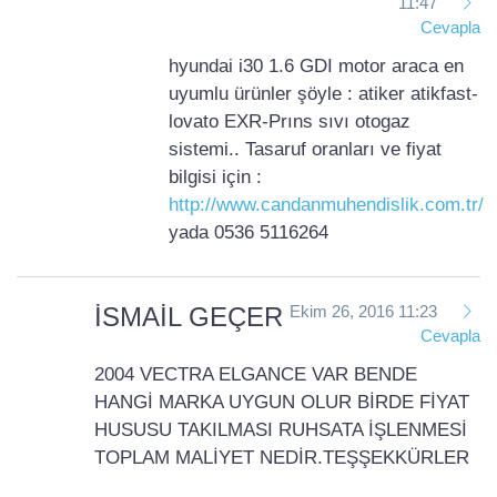
11:47
Cevapla
hyundai i30 1.6 GDI motor araca en
uyumlu ürünler şöyle : atiker atikfast-
lovato EXR-Prıns sıvı otogaz
sistemi.. Tasaruf oranları ve fiyat
bilgisi için :
http://www.candanmuhendislik.com.tr/
yada 0536 5116264
İSMAİL GEÇER
Ekim 26, 2016 11:23
Cevapla
2004 VECTRA ELGANCE VAR BENDE
HANGİ MARKA UYGUN OLUR BİRDE FİYAT
HUSUSU TAKILMASI RUHSATA İŞLENMESİ
TOPLAM MALİYET NEDİR.TEŞŞEKKÜRLER