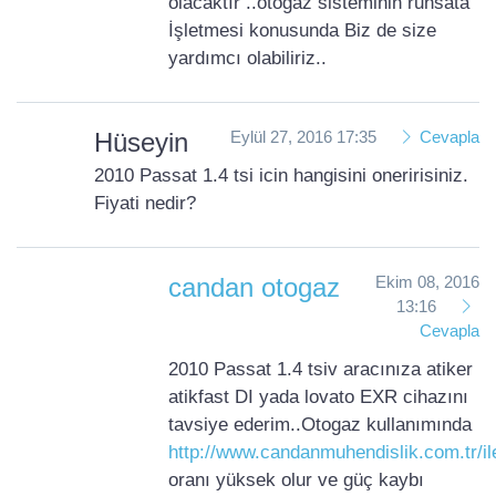
olacaktır ..otogaz sisteminin ruhsata
İşletmesi konusunda Biz de size
yardımcı olabiliriz..
Hüseyin
Eylül 27, 2016 17:35
Cevapla
2010 Passat 1.4 tsi icin hangisini oneririsiniz.
Fiyati nedir?
candan otogaz
Ekim 08, 2016
13:16
Cevapla
2010 Passat 1.4 tsiv aracınıza atiker
atikfast DI yada lovato EXR cihazını
tavsiye ederim..Otogaz kullanımında
http://www.candanmuhendislik.com.tr/il
oranı yüksek olur ve güç kaybı