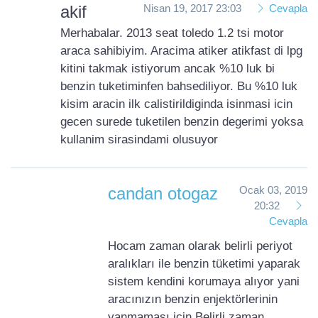
akif
Nisan 19, 2017 23:03
Cevapla
Merhabalar. 2013 seat toledo 1.2 tsi motor
araca sahibiyim. Aracima atiker atikfast di lpg
kitini takmak istiyorum ancak %10 luk bi
benzin tuketiminfen bahsediliyor. Bu %10 luk
kisim aracin ilk calistirildiginda isinmasi icin
gecen surede tuketilen benzin degerimi yoksa
kullanim sirasindami olusuyor
candan otogaz
Ocak 03, 2019
20:32
Cevapla
Hocam zaman olarak belirli periyot
aralıkları ile benzin tüketimi yaparak
sistem kendini korumaya alıyor yani
aracınızın benzin enjektörlerinin
yanmaması için Belirli zaman