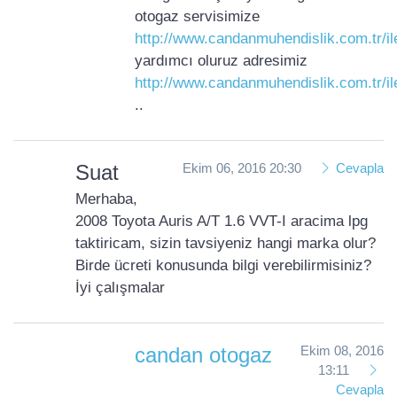
otogaz servisimize
http://www.candanmuhendislik.com.tr/il
yardımcı oluruz adresimiz
http://www.candanmuhendislik.com.tr/il
..
Suat
Ekim 06, 2016 20:30
Cevapla
Merhaba,
2008 Toyota Auris A/T 1.6 VVT-I aracima lpg
taktiricam, sizin tavsiyeniz hangi marka olur?
Birde ücreti konusunda bilgi verebilirmisiniz?
İyi çalışmalar
candan otogaz
Ekim 08, 2016
13:11
Cevapla