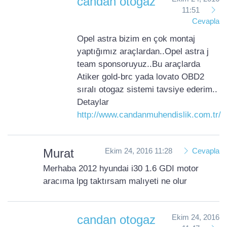
candan otogaz
11:51
Cevapla
Opel astra bizim en çok montaj
yaptığımız araçlardan..Opel astra j
team sponsoruyuz..Bu araçlarda
Atiker gold-brc yada lovato OBD2
sıralı otogaz sistemi tavsiye ederim..
Detaylar
http://www.candanmuhendislik.com.tr/
Murat
Ekim 24, 2016 11:28
Cevapla
Merhaba 2012 hyundai i30 1.6 GDI motor
aracıma lpg taktırsam malıyeti ne olur
candan otogaz
Ekim 24, 2016