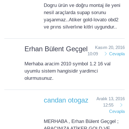
Dogru ürün ve doğru montaj ile yeni
nesil araçlarda supap sorunu
yaşanmaz..Atiker gold-lovato obd2
ve prıns silverlıne kitlri uygundur..
Erhan Bülent Geçgel
Kasım 20, 2016
10:09
Cevapla
Merhaba aracim 2010 symbol 1.2 16 val
uyumlu sistem hangisidir yardimci
olurmusunuz.
candan otogaz
Aralık 13, 2016
12:55
Cevapla
MERHABA , Erhan Bülent Geçgel ;
ARACINIZA ATİKER GOLD VE