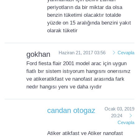
periyotların da bir miktar da olsa
benzin tüketimi olacaktır totalde
yüzde on 15 aralığında benzini yakıt
olarak tüketir
gokhan
Haziran 21, 2017 03:56
Cevapla
Ford fiesta flair 2001 model arac için uygun
fiatlı bır sistem istıyorum hangısnı onerısınız
ve atikeratikfast ve nanofast arasında fark
nedır hangısı yenı ve daha ıyıdır
candan otogaz
Ocak 03, 2019
20:24
Cevapla
Atiker atikfast ve Atiker nanofast